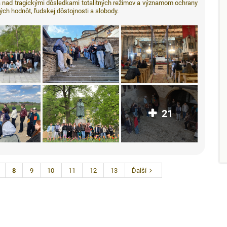
a nad tragickými dôsledkami totalitných režimov a významom ochrany
ch hodnôt, ľudskej dôstojnosti a slobody.
21
8
9
10
11
12
13
Ďalší