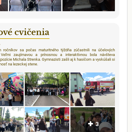
ové cvičenia
6
ch ročníkov sa počas maturitného týždňa zúčastnili na účelových
. Veľmi zaujímavou a prínosnou a interaktívnou bola návšteva
pozície Michala Strenka. Gymnazisti zašli aj k hasičom a vyskúšali si
tnosť na lezeckej stene.
3