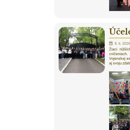
Účel
8. 6. 202
Žiaci nižší
cvičeniach
Vojenskej ex
aj svoju zda