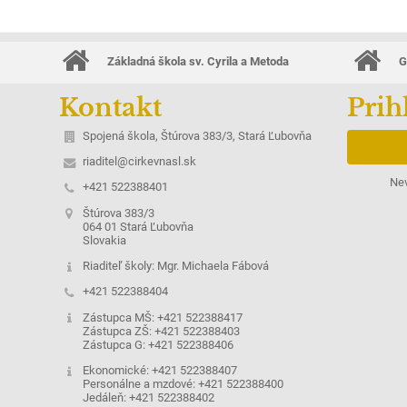
Základná škola sv. Cyrila a Metoda
G
Kontakt
Prih
Spojená škola, Štúrova 383/3, Stará Ľubovňa
riaditel@cirkevnasl.sk
Nev
+421 522388401
Štúrova 383/3
064 01 Stará Ľubovňa
Slovakia
Riaditeľ školy: Mgr. Michaela Fábová
+421 522388404
Zástupca MŠ: +421 522388417
Zástupca ZŠ: +421 522388403
Zástupca G: +421 522388406
Ekonomické: +421 522388407
Personálne a mzdové: +421 522388400
Jedáleň: +421 522388402