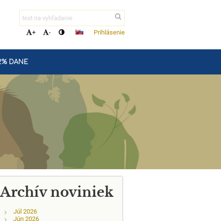
Prihlásenie
+
-
2% DANE
Archív noviniek
Júl 2026
Jún 2026