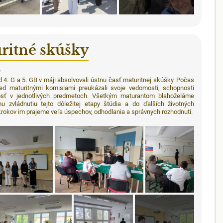
ritné skúšky
6
ed 4. G a 5. GB v máji absolvovali ústnu časť maturitnej skúšky. Počas
red maturitnými komisiami preukázali svoje vedomosti, schopnosti
osť v jednotlivých predmetoch. Všetkým maturantom blahoželáme
 zvládnutiu tejto dôležitej etapy štúdia a do ďalších životných
 krokov im prajeme veľa úspechov, odhodlania a správnych rozhodnutí.