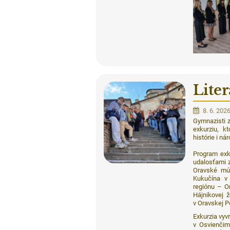
Lite
8. 6. 202
Gymnazisti z 
exkurziu, k
histórie i n
Program exk
udalosťami z
Oravské mú
Kukučína v 
regiónu – O
Hájnikovej 
v Oravskej P
Exkurzia vy
v Osvienčim