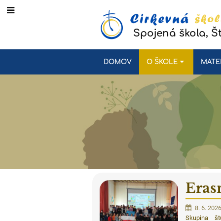
Spojená škola, Š
DOMOV
O ŠKOLE
MATE
Eras
8. 6. 202
Skupina št