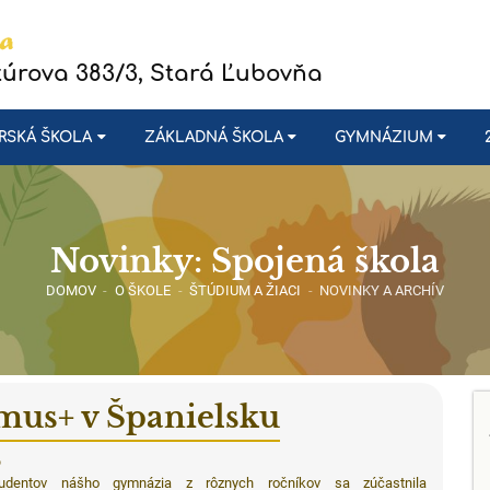
túrova 383/3, Stará Ľubovňa
RSKÁ ŠKOLA
ZÁKLADNÁ ŠKOLA
GYMNÁZIUM
Novinky: Spojená škola
DOMOV
-
O ŠKOLE
-
ŠTÚDIUM A ŽIACI
-
NOVINKY A ARCHÍV
mus+ v Španielsku
6
udentov nášho gymnázia z rôznych ročníkov sa zúčastnila