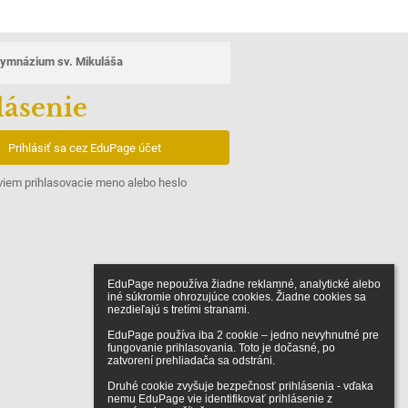
ymnázium sv. Mikuláša
lásenie
Prihlásiť sa cez EduPage účet
iem prihlasovacie meno alebo heslo
EduPage nepoužíva žiadne reklamné, analytické alebo 
iné súkromie ohrozujúce cookies. Žiadne cookies sa 
nezdieľajú s tretími stranami.

EduPage používa iba 2 cookie – jedno nevyhnutné pre 
fungovanie prihlasovania. Toto je dočasné, po 
zatvorení prehliadača sa odstráni.

Druhé cookie zvyšuje bezpečnosť prihlásenia - vďaka 
nemu EduPage vie identifikovať prihlásenie z 