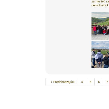
zamyslieť s
demokratický
Predchádzajúci
4
5
6
7