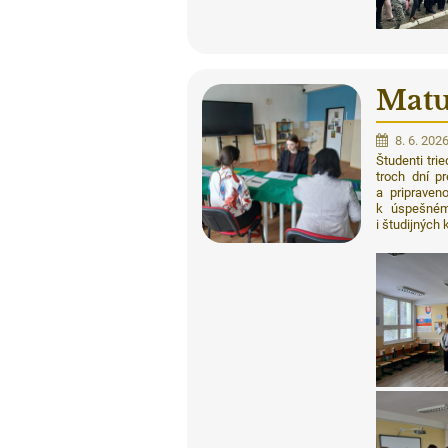
Matu
8. 6. 202
Študenti tri
troch dní p
a pripraven
k úspešnému
i študijných