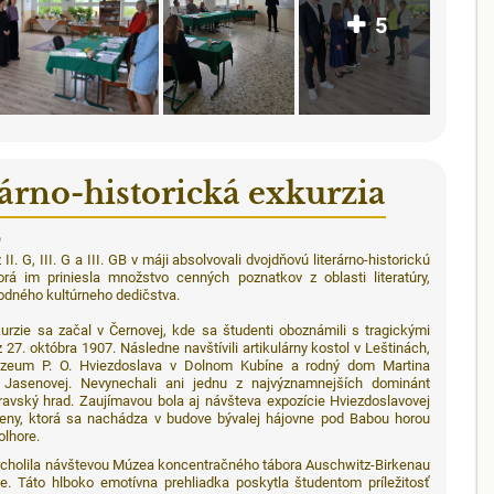
5
rárno-historická exkurzia
6
II. G, III. G a III. GB v máji absolvovali dvojdňovú literárno-historickú
torá im priniesla množstvo cenných poznatkov z oblasti literatúry,
árodného kultúrneho dedičstva.
urzie sa začal v Černovej, kde sa študenti oboznámili s tragickými
 27. októbra 1907. Následne navštívili artikulárny kostol v Leštinách,
zeum P. O. Hviezdoslava v Dolnom Kubíne a rodný dom Martina
Jasenovej. Nevynechali ani jednu z najvýznamnejších dominánt
ravský hrad. Zaujímavou bola aj návšteva expozície Hviezdoslavovej
ženy, ktorá sa nachádza v budove bývalej hájovne pod Babou horou
olhore.
vrcholila návštevou Múzea koncentračného tábora Auschwitz-Birkenau
e. Táto hlboko emotívna prehliadka poskytla študentom príležitosť