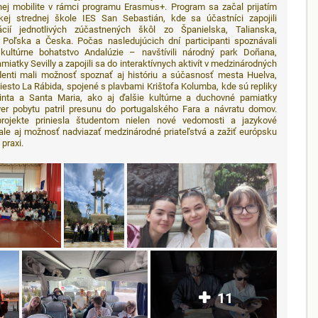
nej mobilite v rámci programu Erasmus+. Program sa začal prijatím
kej strednej škole IES San Sebastián, kde sa účastníci zapojili
cií jednotlivých zúčastnených škôl zo Španielska, Talianska,
 Poľska a Česka. Počas nasledujúcich dní participanti spoznávali
 kultúrne bohatstvo Andalúzie – navštívili národný park Doñana,
miatky Sevilly a zapojili sa do interaktívnych aktivít v medzinárodných
denti mali možnosť spoznať aj históriu a súčasnosť mesta Huelva,
sto La Rábida, spojené s plavbami Krištofa Kolumba, kde sú repliky
Pinta a Santa Maria, ako aj ďalšie kultúrne a duchovné pamiatky
ver pobytu patril presunu do portugalského Fara a návratu domov.
rojekte priniesla študentom nielen nové vedomosti a jazykové
ale aj možnosť nadviazať medzinárodné priateľstvá a zažiť európsku
 praxi.
11