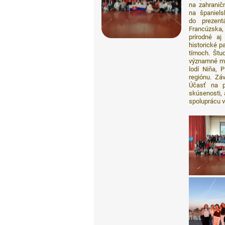
na zahranič
na španiels
do prezentá
Francúzska,
prírodné aj
historické pa
tímoch. Štu
významné mie
lodí Niňa, 
regiónu. Zá
Účasť na p
skúsenosti, 
spoluprácu v