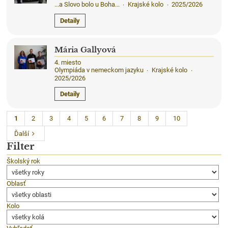
...a Slovo bolo u Boha...
Krajské kolo
2025/2026
·
·
Detaily
Mária Gallyová
4. miesto
Olympiáda v nemeckom jazyku
Krajské kolo
·
·
2025/2026
Detaily
1
2
3
4
5
6
7
8
9
10
Ďalší
Filter
Školský rok
Oblasť
Kolo