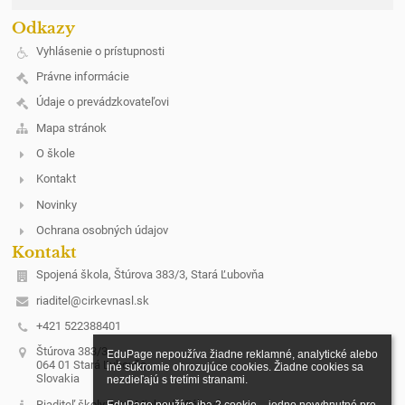
Odkazy
Vyhlásenie o prístupnosti
Právne informácie
Údaje o prevádzkovateľovi
Mapa stránok
O škole
Kontakt
Novinky
Ochrana osobných údajov
Kontakt
Spojená škola, Štúrova 383/3, Stará Ľubovňa
riaditel@cirkevnasl.sk
+421 522388401
Štúrova 383/3
EduPage nepoužíva žiadne reklamné, analytické alebo 
064 01 Stará Ľubovňa
iné súkromie ohrozujúce cookies. Žiadne cookies sa 
Slovakia
nezdieľajú s tretími stranami.

Riaditeľ školy: Mgr. Michaela Fábová