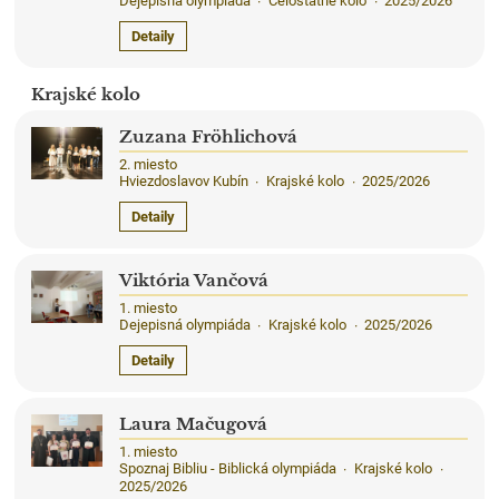
Dejepisná olympiáda
Celoštátne kolo
2025/2026
·
·
Detaily
Krajské kolo
Zuzana Fröhlichová
2. miesto
Hviezdoslavov Kubín
Krajské kolo
2025/2026
·
·
Detaily
Viktória Vančová
1. miesto
Dejepisná olympiáda
Krajské kolo
2025/2026
·
·
Detaily
Laura Mačugová
1. miesto
Spoznaj Bibliu - Biblická olympiáda
Krajské kolo
·
·
2025/2026