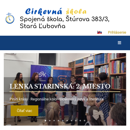
Spojená škola, Štúrova 383/3,
Stará Ľubovňa
Prihlásenie
Úspechy
a
ocenenia
LENKA STARINSKÁ: 2. MIESTO
Piráti krásy · Regionálne kolo · Slovenský jazyk a literatúra
Čítať viac