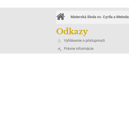
Materská škola sv. Cyrila a Metoda
Odkazy
Vyhlásenie o prístupnosti
Právne informácie
Údaje o prevádzkovateľovi
Mapa stránok
O škole
Kontakt
Novinky
Ochrana osobných údajov