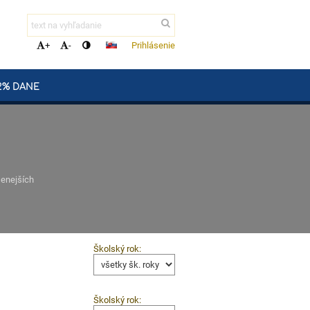
Prihlásenie
+
-
2% DANE
senejších
Školský rok:
Školský rok: