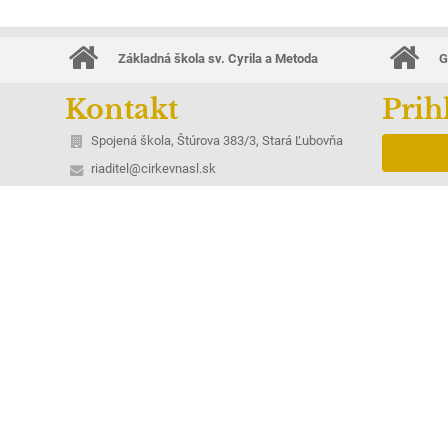
Základná škola sv. Cyrila a Metoda
G
Kontakt
Prih
Spojená škola, Štúrova 383/3, Stará Ľubovňa
riaditel@cirkevnasl.sk
Nev
+421 522388401
Štúrova 383/3
064 01 Stará Ľubovňa
Slovakia
Riaditeľ školy: Mgr. Michaela Fábová
+421 522388404
Zástupca MŠ: +421 522388417
Zástupca ZŠ: +421 522388403
Zástupca G: +421 522388406
Ekonomické: +421 522388407
Personálne a mzdové: +421 522388400
Jedáleň: +421 522388402