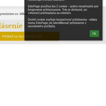
EduPage používa iba 2 cookie – jedno nevyhnutné pre 
fungovanie prihlasovania. Toto je dočasné, po 
zatvorení prehliadača sa odstráni.

ymnázium sv. Mikuláša
Druhé cookie zvyšuje bezpečnosť prihlásenia - vďaka 
nemu EduPage vie identifikovať prihlásenie z 
lásenie
neznámeho počítača.
Ok
Prihlásiť sa cez EduPage účet
iem prihlasovacie meno alebo heslo