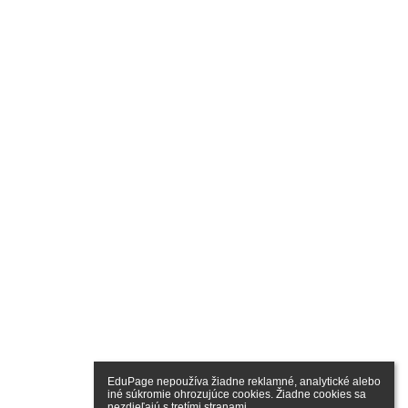
EduPage nepoužíva žiadne reklamné, analytické alebo 
iné súkromie ohrozujúce cookies. Žiadne cookies sa 
nezdieľajú s tretími stranami.
