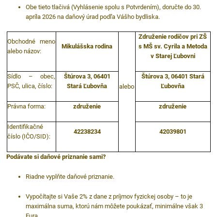
Obe tieto tlačivá (Vyhlásenie spolu s Potvrdením), doručte do 30.
apríla 2026 na daňový úrad podľa Vášho bydliska.
Združenie rodičov pri ZŠ
Obchodné meno
Mikulášska rodina
s MŠ sv. Cyrila a Metoda
alebo názov:
v Starej Ľubovni
Sídlo – obec,
Štúrova 3, 06401
Štúrova 3, 06401 Stará
PSČ, ulica, číslo:
Stará Ľubovňa
Ľubovňa
alebo
Právna forma:
združenie
združenie
Identifikačné
42238234
42039801
číslo (IČO/SID):
Podávate si daňové priznanie sami?
Riadne vyplňte daňové priznanie.
Vypočítajte si Vaše 2% z dane z príjmov fyzickej osoby – to je
maximálna suma, ktorú nám môžete poukázať, minimálne však 3
Eura.