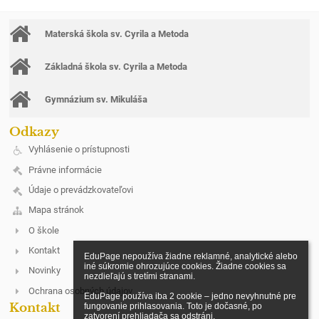
Materská škola sv. Cyrila a Metoda
Základná škola sv. Cyrila a Metoda
Gymnázium sv. Mikuláša
Odkazy
Vyhlásenie o prístupnosti
Právne informácie
Údaje o prevádzkovateľovi
Mapa stránok
O škole
Kontakt
EduPage nepoužíva žiadne reklamné, analytické alebo 
iné súkromie ohrozujúce cookies. Žiadne cookies sa 
Novinky
nezdieľajú s tretími stranami.

Ochrana osobných údajov
EduPage používa iba 2 cookie – jedno nevyhnutné pre 
Kontakt
fungovanie prihlasovania. Toto je dočasné, po 
zatvorení prehliadača sa odstráni.
