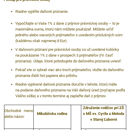
Riadne vyplňte daňové priznanie.
Vypočítajte si Vaše 1% z dane z príjmov právnickej osoby – to je
maximálna suma, ktorú nám môžete poukázať. Môžete určiť
jedného alebo viacerých prijímateľov s uvedením príslušných súm
(každému však najmenej 8 Eur).
V daňovom priznaní pre právnické osoby sú už uvedené kolónky
na poukázanie 1% z dane v prospech 3 prijímateľov (IV. časť
priznania). Údaje, ktoré potrebujete do daňového priznania uviesť:
Pokiaľ ste si vybrali viac ako troch prijímateľov, vložte do daňového
priznania ďalší list papiera ako prílohu.
Riadne vyplnené daňové priznanie doručte v lehote, ktorú máte
na podanie daňového priznania na Váš daňový úrad (zvyčajne podľa
Vášho sídla) a v tomto termíne aj zaplaťte daň z príjmov.
Združenie rodičov pri ZŠ
Obchodné meno
Mikulášska rodina
s MŠ sv. Cyrila a Metoda
alebo názov:
v Starej Ľubovni