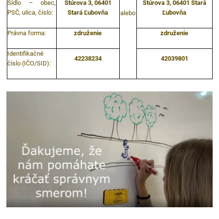
Sídlo – obec,
Štúrova 3, 06401
Štúrova 3, 06401 Stará
PSČ, ulica, číslo:
Stará Ľubovňa
Ľubovňa
alebo
Právna forma:
združenie
združenie
Identifikačné
42238234
42039801
číslo (IČO/SID):