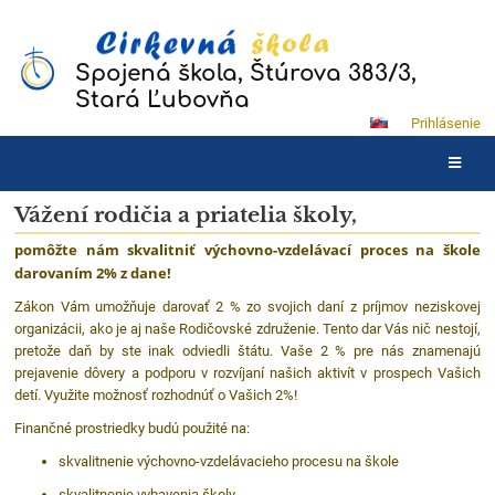
Spojená škola, Štúrova 383/3,
Stará Ľubovňa
Prihlásenie
2%
Vážení rodičia a priatelia školy,
dane
pomôžte nám skvalitniť výchovno-vzdelávací proces na škole
darovaním 2% z dane!
Zákon Vám umožňuje darovať 2 % zo svojich daní z príjmov neziskovej
organizácii, ako je aj naše Rodičovské združenie. Tento dar Vás nič nestojí,
pretože daň by ste inak odviedli štátu. Vaše 2 % pre nás znamenajú
prejavenie dôvery a podporu v rozvíjaní našich aktivít v prospech Vašich
detí. Využite možnosť rozhodnúť o Vašich 2%!
Finančné prostriedky budú použité na:
skvalitnenie výchovno-vzdelávacieho procesu na škole
skvalitnenie vybavenia školy