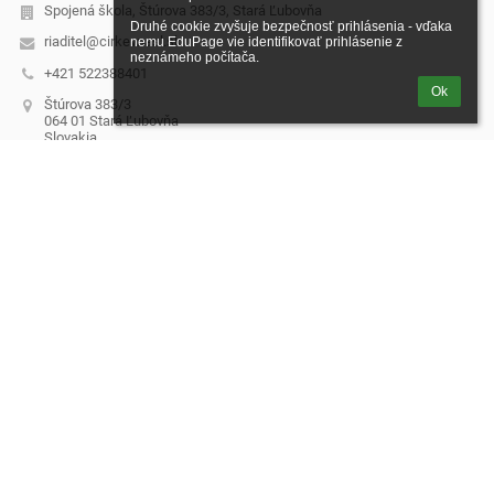
Spojená škola, Štúrova 383/3, Stará Ľubovňa
Druhé cookie zvyšuje bezpečnosť prihlásenia - vďaka 
riaditel@cirkevnasl.sk
nemu EduPage vie identifikovať prihlásenie z 
neznámeho počítača.
+421 522388401
Ok
Štúrova 383/3
064 01 Stará Ľubovňa
Slovakia
Riaditeľ školy: Mgr. Michaela Fábová
+421 522388404
Zástupca MŠ: +421 522388417
Zástupca ZŠ: +421 522388403
Zástupca G: +421 522388406
Ekonomické: +421 522388407
Personálne a mzdové: +421 522388400
Jedáleň: +421 522388402
IČO: 56409311
DIČ: 2122318957
Prihlásenie
Prihlásiť sa cez EduPage účet