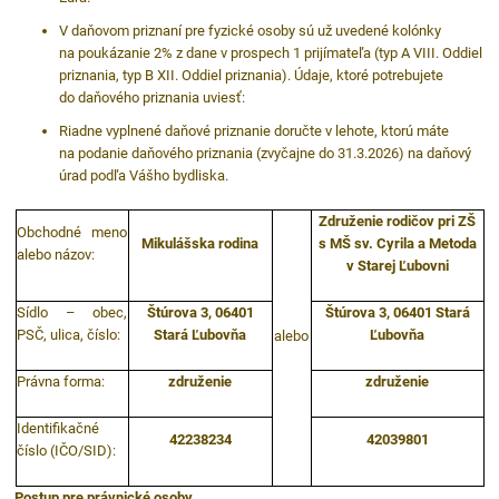
V daňovom priznaní pre fyzické osoby sú už uvedené kolónky
na poukázanie 2% z dane v prospech 1 prijímateľa (typ A VIII. Oddiel
priznania, typ B XII. Oddiel priznania). Údaje, ktoré potrebujete
do daňového priznania uviesť:
Riadne vyplnené daňové priznanie doručte v lehote, ktorú máte
na podanie daňového priznania (zvyčajne do 31.3.2026) na daňový
úrad podľa Vášho bydliska.
Združenie rodičov pri ZŠ
Obchodné meno
Mikulášska rodina
s MŠ sv. Cyrila a Metoda
alebo názov:
v Starej Ľubovni
Sídlo – obec,
Štúrova 3, 06401
Štúrova 3, 06401 Stará
PSČ, ulica, číslo:
Stará Ľubovňa
Ľubovňa
alebo
Právna forma:
združenie
združenie
Identifikačné
42238234
42039801
číslo (IČO/SID):
Postup pre právnické osoby