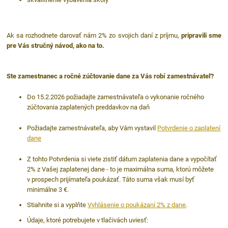
Ak sa rozhodnete darovať nám 2% zo svojich daní z príjmu,
pripravili sme
pre Vás stručný návod, ako na to.
Ste zamestnanec a ročné zúčtovanie dane za Vás robí zamestnávateľ?
Do 15.2.2026 požiadajte zamestnávateľa o vykonanie ročného
zúčtovania zaplatených preddavkov na daň
Požiadajte zamestnávateľa, aby Vám vystavil
Potvrdenie o zaplatení
dane
Z tohto Potvrdenia si viete zistiť dátum zaplatenia dane a vypočítať
2% z Vašej zaplatenej dane - to je maximálna suma, ktorú môžete
v prospech prijímateľa poukázať. Táto suma však musí byť
minimálne 3 €.
Stiahnite si a vyplňte
Vyhlásenie o poukázaní 2% z dane
.
Údaje, ktoré potrebujete v tlačivách uviesť: