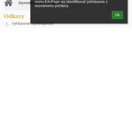
nemu EduPage vie identifikovať prihlásenie z 
Gymnázium sv. Mikuláša
neznámeho počítača.
Odkazy
Ok
Vyhlásenie o prístupnosti
Právne informácie
Údaje o prevádzkovateľovi
Mapa stránok
O škole
Kontakt
Novinky
Ochrana osobných údajov
Kontakt
Spojená škola, Štúrova 383/3, Stará Ľubovňa
riaditel@cirkevnasl.sk
+421 522388401
Štúrova 383/3
064 01 Stará Ľubovňa
Slovakia