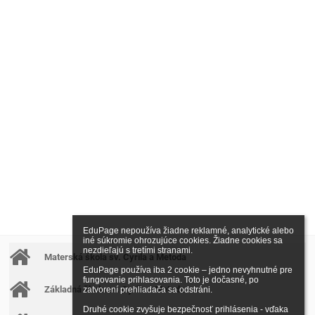
EduPage nepoužíva žiadne reklamné, analytické alebo 
iné súkromie ohrozujúce cookies. Žiadne cookies sa 
nezdieľajú s tretími stranami.

Materská škola sv. Cyrila a Metoda
EduPage používa iba 2 cookie – jedno nevyhnutné pre 
fungovanie prihlasovania. Toto je dočasné, po 
Základná škola sv. Cyrila a Metoda
zatvorení prehliadača sa odstráni.

Druhé cookie zvyšuje bezpečnosť prihlásenia - vďaka 