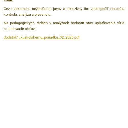
Ciele:
Cez subkomisiu nežiadúcich javov a inkluzívny tím zabezpečiť neustálu
kontrolu, analýzu a prevenciu.
Na pedagogických radách v analýzach hodnotiť stav uplatňovania vízie
a sledovanie cieľov.
dodatok1_k_skolskemu_poriadku_02_2025.pdf