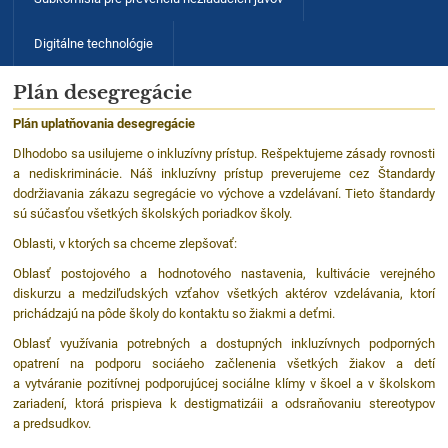
Digitálne technológie
Plán desegregácie
Plán uplatňovania desegregácie
Dlhodobo sa usilujeme o inkluzívny prístup. Rešpektujeme zásady rovnosti
a nediskriminácie. Náš inkluzívny prístup preverujeme cez Štandardy
dodržiavania zákazu segregácie vo výchove a vzdelávaní. Tieto štandardy
sú súčasťou všetkých školských poriadkov školy.
Oblasti, v ktorých sa chceme zlepšovať:
Oblasť postojového a hodnotového nastavenia, kultivácie verejného
diskurzu a medziľudských vzťahov všetkých aktérov vzdelávania, ktorí
prichádzajú na pôde školy do kontaktu so žiakmi a deťmi.
Oblasť využívania potrebných a dostupných inkluzívnych podporných
opatrení na podporu sociáeho začlenenia všetkých žiakov a detí
a vytváranie pozitívnej podporujúcej sociálne klímy v škoel a v školskom
zariadení, ktorá prispieva k destigmatizáii a odsraňovaniu stereotypov
a predsudkov.