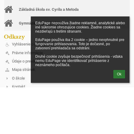
Základná škola sv. Cyrila a Metoda
EduPage nepoužíva žiadne reklamné, analytické alebo 
Gymnázium sv. Mikuláša
iné súkromie ohrozujúce cookies. Žiadne cookies sa 
nezdieľajú s tretími stranami.

Odkazy
EduPage používa iba 2 cookie – jedno nevyhnutné pre 
fungovanie prihlasovania. Toto je dočasné, po 
Vyhlásenie o prístupnosti
zatvorení prehliadača sa odstráni.

Právne informácie
Druhé cookie zvyšuje bezpečnosť prihlásenia - vďaka 
nemu EduPage vie identifikovať prihlásenie z 
Údaje o prevádzkovateľovi
neznámeho počítača.
Mapa stránok
Ok
O škole
Kontakt
Novinky
Ochrana osobných údajov
Kontakt
Spojená škola, Štúrova 383/3, Stará Ľubovňa
riaditel@cirkevnasl.sk