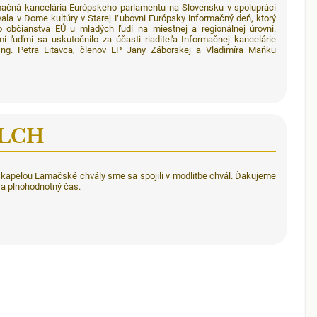
mačná kancelária Európskeho parlamentu na Slovensku v spolupráci
ala v Dome kultúry v Starej Ľubovni Európsky informačný deň, ktorý
o občianstva EÚ u mladých ľudí na miestnej a regionálnej úrovni.
 ľuďmi sa uskutočnilo za účasti riaditeľa Informačnej kancelárie
ng. Petra Litavca, členov EP Jany Záborskej a Vladimíra Maňku
s LCH
 kapelou Lamačské chvály sme sa spojili v modlitbe chvál. Ďakujeme
o a plnohodnotný čas.