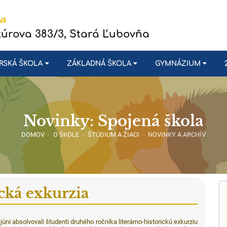
túrova 383/3, Stará Ľubovňa
RSKÁ ŠKOLA
ZÁKLADNÁ ŠKOLA
GYMNÁZIUM
Novinky: Spojená škola
DOMOV
-
O ŠKOLE
-
ŠTÚDIUM A ŽIACI
-
NOVINKY A ARCHÍV
ická exkurzia
 júni absolvovali študenti druhého ročníka literárno-historickú exkurziu