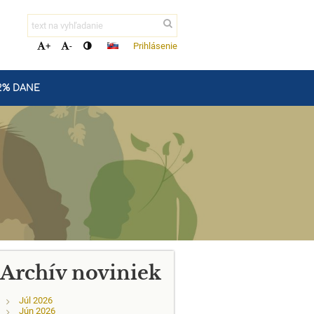
Prihlásenie
+
-
2% DANE
Archív noviniek
Júl 2026
Jún 2026