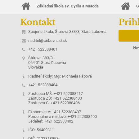
Základná škola sv. Cyrila a Metoda
G
Kontakt
Prih
Spojená škola, Štúrova 383/3, Stará Ľubovňa
riaditel@cirkevnasl.sk
Nev
+421 522388401
Štúrova 383/3
064 01 Stará Ľubovňa
Slovakia
Riaditeľ školy: Mgr. Michaela Fábová
+421 522388404
Zástupca MŠ: +421 522388417
Zástupca ZŠ: +421 522388403
Zástupca G: +421 522388406
Ekonomické: +421 522388407
Personálne a mzdové: +421 522388400
Jedáleň: +421 522388402
IČO: 56409311
DIČ: 2122318957