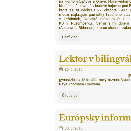
na Hornom Liptove a Orave. Nové vedomosti
ktorá je inštalovaná v budove hájovne pod 
ktorá sa tu odohrala 27. októbra 1907. 
medzi najkrajšie pamiatky hradného stavi
v Leštinách, Oravské múzeum P. O. Hvi
KU v Ružomberku.. Veľmi silný dojem 
(Auschwitz-Birkenau), ktorou študenti zako
Literárno-
Čítať viac
historická
exkurzia:
Lektor v bilingvá
30. 6. 2016
Š
gymnázia sv. Mikuláša nový rozmer. Vyučo
Raya Thomasa Loewena.
Lektor
Čítať viac
v
bilingválnej
triede:
Európsky inform
30. 6. 2016