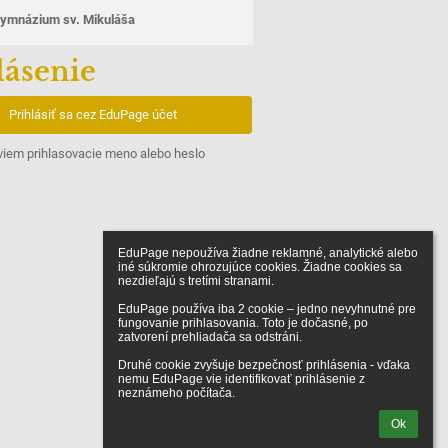
ymnázium sv. Mikuláša
lásenie
Prihlásiť sa cez EduPage účet
iem prihlasovacie meno alebo heslo
EduPage nepoužíva žiadne reklamné, analytické alebo 
iné súkromie ohrozujúce cookies. Žiadne cookies sa 
nezdieľajú s tretími stranami.

EduPage používa iba 2 cookie – jedno nevyhnutné pre 
fungovanie prihlasovania. Toto je dočasné, po 
zatvorení prehliadača sa odstráni.

Druhé cookie zvyšuje bezpečnosť prihlásenia - vďaka 
nemu EduPage vie identifikovať prihlásenie z 
neznámeho počítača.
Ok