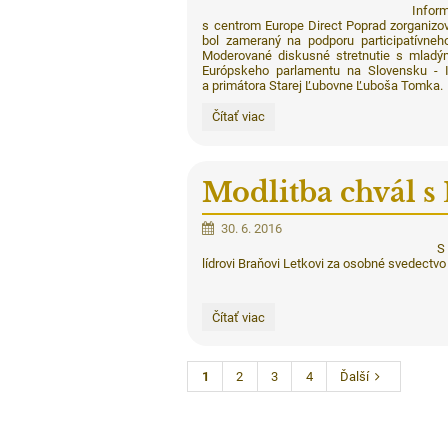
Infor
s centrom Europe Direct Poprad zorganizov
bol zameraný na podporu participatívneh
Moderované diskusné stretnutie s mladými
Európskeho parlamentu na Slovensku - I
a primátora Starej Ľubovne Ľuboša Tomka.
Európsky
Čítať viac
informačný
deň:
Modlitba chvál 
30. 6. 2016
S
lídrovi Braňovi Letkovi za osobné svedectv
Modlitba
Čítať viac
chvál
s
LCH:
1
2
3
4
Ďalší