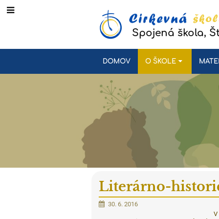
Spojená škola, Š
DOMOV
O ŠKOLE
MATE
Literárno-histor
30. 6. 2016
V