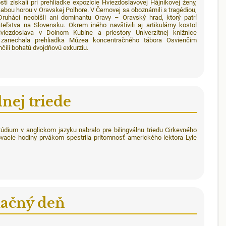
 získali pri prehliadke expozície Hviezdoslavovej Hájnikovej ženy,
Babou horou v Oravskej Polhore. V Černovej sa oboznámili s tragédiou,
Druháci neobišli ani dominantu Oravy – Oravský hrad, ktorý patrí
teľstva na Slovensku. Okrem iného navštívili aj artikulárny kostol
ezdoslava v Dolnom Kubíne a priestory Univerzitnej knižnice
zanechala prehliadka Múzea koncentračného tábora Osvienčim
nčili bohatú dvojdňovú exkurziu.
lnej triede
túdium v anglickom jazyku nabralo pre bilingválnu triedu Cirkevného
vacie hodiny prvákom spestrila prítomnosť amerického lektora Lyle
ačný deň