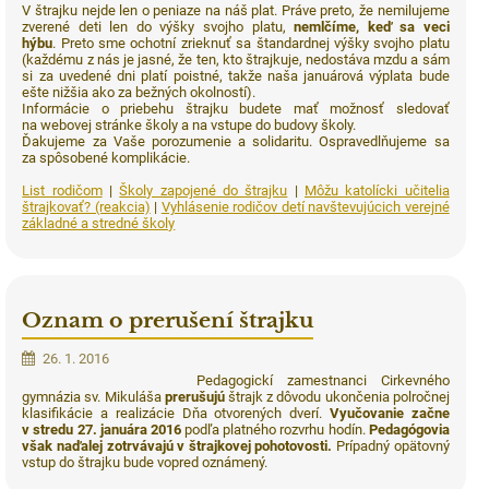
V štrajku nejde len o peniaze na náš plat. Práve preto, že nemilujeme
zverené deti len do výšky svojho platu,
nemlčíme, keď sa veci
hýbu
. Preto sme ochotní zrieknuť sa štandardnej výšky svojho platu
(každému z nás je jasné, že ten, kto štrajkuje, nedostáva mzdu a sám
si za uvedené dni platí poistné, takže naša januárová výplata bude
ešte nižšia ako za bežných okolností).
Informácie o priebehu štrajku budete mať možnosť sledovať
na webovej stránke školy a na vstupe do budovy školy.
Ďakujeme za Vaše porozumenie a solidaritu. Ospravedlňujeme sa
za spôsobené komplikácie.
List rodičom
|
Školy zapojené do štrajku
|
Môžu katolícki učitelia
štrajkovať? (reakcia)
|
Vyhlásenie rodičov detí navštevujúcich verejné
základné a stredné školy
Oznam o prerušení štrajku
26. 1. 2016
Pedagogickí zamestnanci Cirkevného
gymnázia sv. Mikuláša
prerušujú
štrajk z dôvodu ukončenia polročnej
klasifikácie a realizácie Dňa otvorených dverí.
Vyučovanie začne
v stredu 27. januára 2016
podľa platného rozvrhu hodín.
Pedagógovia
však naďalej zotrvávajú v štrajkovej pohotovosti.
Prípadný opätovný
vstup do štrajku bude vopred oznámený.