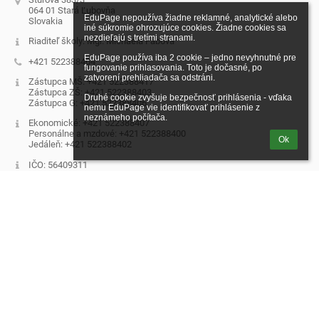
064 01 Stará Ľubovňa
EduPage nepoužíva žiadne reklamné, analytické alebo 
Slovakia
iné súkromie ohrozujúce cookies. Žiadne cookies sa 
nezdieľajú s tretími stranami.

Riaditeľ školy: Mgr. Michaela Fábová
EduPage používa iba 2 cookie – jedno nevyhnutné pre 
+421 522388404
fungovanie prihlasovania. Toto je dočasné, po 
zatvorení prehliadača sa odstráni.

Zástupca MŠ: +421 522388417
Zástupca ZŠ: +421 522388403
Druhé cookie zvyšuje bezpečnosť prihlásenia - vďaka 
Zástupca G: +421 522388406
nemu EduPage vie identifikovať prihlásenie z 
neznámeho počítača.
Ekonomické: +421 522388407
Personálne a mzdové: +421 522388400
Ok
Jedáleň: +421 522388402
IČO: 56409311
DIČ: 2122318957
Prihlásenie
Prihlásiť sa cez EduPage účet
Neviem prihlasovacie meno alebo heslo