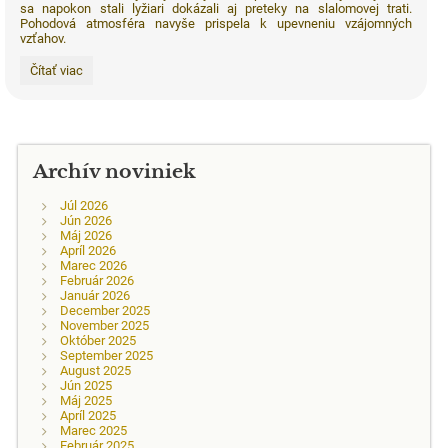
sa napokon stali lyžiari dokázali aj preteky na slalomovej trati.
Pohodová atmosféra navyše prispela k upevneniu vzájomných
vzťahov.
Lyžiarák
Čítať viac
2016:
Archív noviniek
Júl 2026
Jún 2026
Máj 2026
Apríl 2026
Marec 2026
Február 2026
Január 2026
December 2025
November 2025
Október 2025
September 2025
August 2025
Jún 2025
Máj 2025
Apríl 2025
Marec 2025
Február 2025