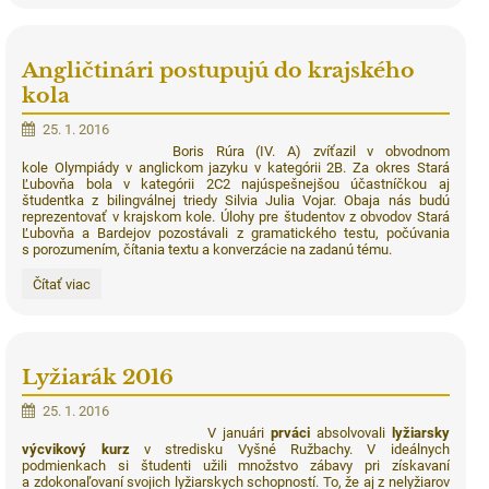
Angličtinári postupujú do krajského
kola
25. 1. 2016
Boris Rúra (IV. A) zvíťazil v obvodnom
kole Olympiády v anglickom jazyku v kategórii 2B. Za okres Stará
Ľubovňa bola v kategórii 2C2 najúspešnejšou účastníčkou aj
študentka z bilingválnej triedy Silvia Julia Vojar. Obaja nás budú
reprezentovať v krajskom kole. Úlohy pre študentov z obvodov Stará
Ľubovňa a Bardejov pozostávali z gramatického testu, počúvania
s porozumením, čítania textu a konverzácie na zadanú tému.
Angličtinári
Čítať viac
postupujú
do
krajského
kola:
Lyžiarák 2016
25. 1. 2016
V januári
prváci
absolvovali
lyžiarsky
výcvikový kurz
v stredisku Vyšné Ružbachy. V ideálnych
podmienkach si študenti užili množstvo zábavy pri získavaní
a zdokonaľovaní svojich lyžiarskych schopností. To, že aj z nelyžiarov