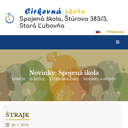
Spojená škola, Štúrova 383/3,
Stará Ľubovňa
Prihlásenie
Novinky: Spojená škola
DOMOV
-
O ŠKOLE
-
ŠTÚDIUM A ŽIACI
-
NOVINKY A ARCHÍV
ŠTRAJK
26. 1. 2016