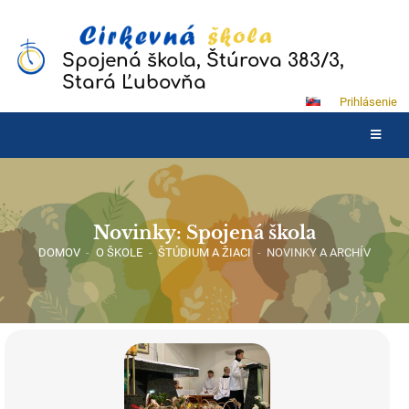
Spojená škola, Štúrova 383/3,
Stará Ľubovňa
Prihlásenie
Novinky: Spojená škola
DOMOV
-
O ŠKOLE
-
ŠTÚDIUM A ŽIACI
-
NOVINKY A ARCHÍV