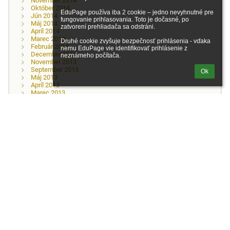
November 2014
Október 2014
EduPage používa iba 2 cookie – jedno nevyhnutné pre 
Jún 2014
fungovanie prihlasovania. Toto je dočasné, po 
Máj 2014
zatvorení prehliadača sa odstráni.

Apríl 2014
Marec 2014
Druhé cookie zvyšuje bezpečnosť prihlásenia - vďaka 
Február 2014
nemu EduPage vie identifikovať prihlásenie z 
December 2013
neznámeho počítača.
November 2013
September 2013
Ok
Máj 2013
Apríl 2013
Marec 2013
November 2012
Všetky
Materská škola sv. Cyrila a Metoda
Základná škola sv. Cyrila a Metoda
Gymnázium sv. Mikuláša
Odkazy