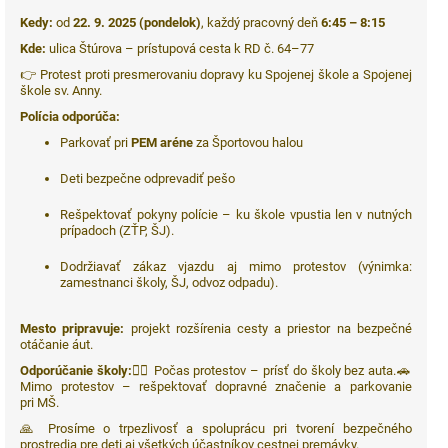
Kedy:
od
22. 9. 2025 (pondelok)
, každý pracovný deň
6:45 – 8:15
Kde:
ulica Štúrova – prístupová cesta k RD č. 64–77
👉 Protest proti presmerovaniu dopravy ku Spojenej škole a Spojenej
škole sv. Anny.
Polícia odporúča:
Parkovať pri
PEM aréne
za Športovou halou
Deti bezpečne odprevadiť pešo
Rešpektovať pokyny polície – ku škole vpustia len v nutných
prípadoch (ZŤP, ŠJ).
Dodržiavať zákaz vjazdu aj mimo protestov (výnimka:
zamestnanci školy, ŠJ, odvoz odpadu).
Mesto pripravuje:
projekt rozšírenia cesty a priestor na bezpečné
otáčanie áut.
Odporúčanie školy:
🚶‍♂️ Počas protestov – prísť do školy bez auta.🚗
Mimo protestov – rešpektovať dopravné značenie a parkovanie
pri MŠ.
🙏 Prosíme o trpezlivosť a spoluprácu pri tvorení bezpečného
prostredia pre deti aj všetkých účastníkov cestnej premávky.