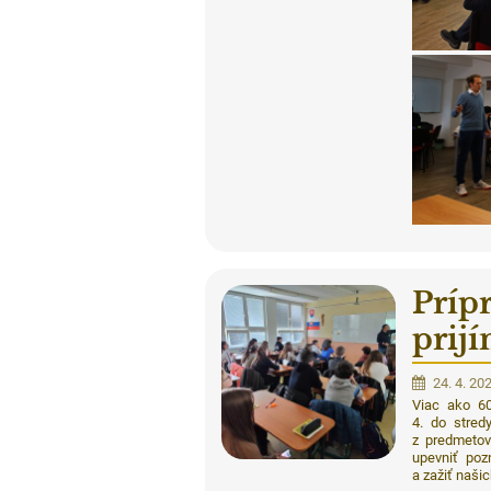
Príp
prij
24. 4. 20
Viac ako 6
4. do stred
z predmetov
upevniť poz
a zažiť našic