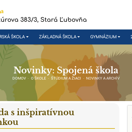
túrova 383/3, Stará Ľubovňa
RSKÁ ŠKOLA
ZÁKLADNÁ ŠKOLA
GYMNÁZIUM
Novinky: Spojená škola
DOMOV
-
O ŠKOLE
-
ŠTÚDIUM A ŽIACI
-
NOVINKY A ARCHÍV
da s inšpiratívnou
nkou