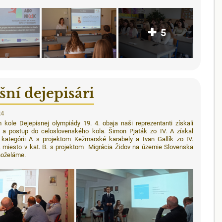
5
šní dejepisári
24
 kole Dejepisnej olympiády 19. 4. obaja naši reprezentanti získali
 a postup do celoslovenského kola.
Šimon Pjaták zo IV. A získal
 kategórii A s projektom Kežmarské karabely a
Ivan Gallík zo IV.
. miesto v kat. B. s projektom Migrácia Židov na územie Slovenska
hoželáme.