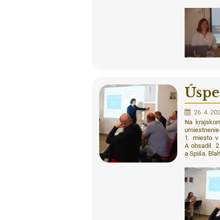
Úspe
26. 4. 20
Na krajskom
umiestnenie
1. miesto v
A obsadil 2
a Spiša. Bla