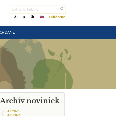
Prihlásenie
+
-
2% DANE
Archív noviniek
Júl 2026
Jún 2026