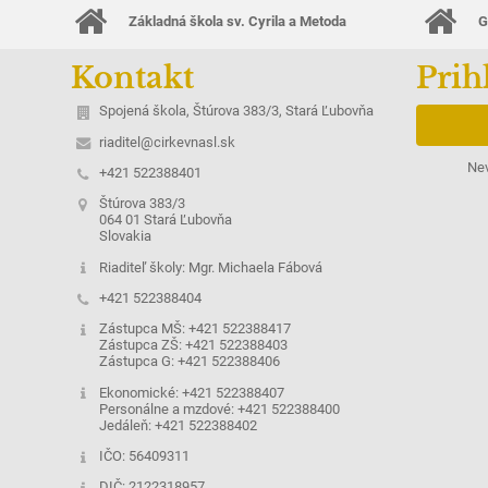
Základná škola sv. Cyrila a Metoda
G
Kontakt
Prih
Spojená škola, Štúrova 383/3, Stará Ľubovňa
riaditel@cirkevnasl.sk
Nev
+421 522388401
Štúrova 383/3
064 01 Stará Ľubovňa
Slovakia
Riaditeľ školy: Mgr. Michaela Fábová
+421 522388404
Zástupca MŠ: +421 522388417
Zástupca ZŠ: +421 522388403
Zástupca G: +421 522388406
Ekonomické: +421 522388407
Personálne a mzdové: +421 522388400
Jedáleň: +421 522388402
IČO: 56409311
DIČ: 2122318957