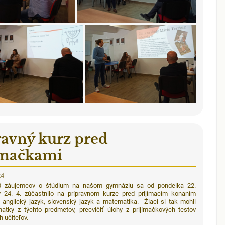
ravný kurz pred
ímačkami
24
0 záujemcov o štúdium na našom gymnáziu sa od pondelka 22.
y 24. 4. zúčastnilo na prípravnom kurze pred prijímacím konaním
 anglický jazyk, slovenský jazyk a matematika. Žiaci si tak mohli
natky z týchto predmetov, precvičiť úlohy z prijímačkových testov
h učiteľov.