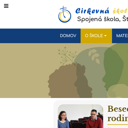
Spojená škola, Š
DOMOV
O ŠKOLE
MATE
Bese
rodi