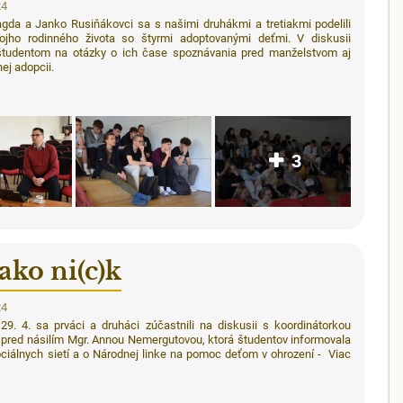
24
gda a Janko Rusiňákovci sa s našimi druhákmi a tretiakmi podelili
ojho rodinného života so štyrmi adoptovanými deťmi. V diskusii
študentom na otázky o ich čase spoznávania pred manželstvom aj
ej adopcii.
3
ako ni(c)k
24
29. 4. sa prváci a druháci zúčastnili na diskusii s koordinátorkou
 pred násilím Mgr. Annou Nemergutovou, ktorá študentov informovala
ociálnych sietí a o Národnej linke na pomoc deťom v ohrození - Viac