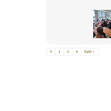
1
2
3
4
Ďalší