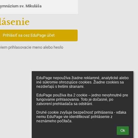
ymnázium sv. Mikuláša
lásenie
Prihlásiť sa cez EduPage účet
iem prihlasovacie meno alebo heslo
EduPage nepoužíva žiadne reklamné, analytické alebo 
iné súkromie ohrozujúce cookies. Žiadne cookies sa 
nezdieľajú s tretími stranami.

EduPage používa iba 2 cookie – jedno nevyhnutné pre 
fungovanie prihlasovania. Toto je dočasné, po 
zatvorení prehliadača sa odstráni.

Druhé cookie zvyšuje bezpečnosť prihlásenia - vďaka 
nemu EduPage vie identifikovať prihlásenie z 
neznámeho počítača.
Ok