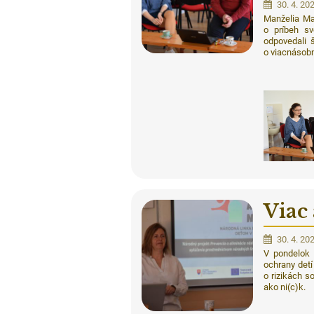
30. 4. 20
Manželia Ma
o príbeh sv
odpovedali 
o viacnásobn
Viac 
30. 4. 20
V pondelok 
ochrany detí
o rizikách s
ako ni(c)k.