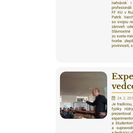
nahrávok i 
profesionáli
FF KU v Ruž
Patrik Varc
so svojou re
zároveň ude
Slávnostné 
zo sveta médi
tvorbe zlep
povinností, s
Expe
vedc
24. 2. 20
Je tradício
fyziky nízk
prezentoval
experimentov
a študentom
a supravodi
a levitujúci 