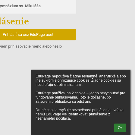
ymnázium sv. Mikuláša
lásenie
Prihlásiť sa cez EduPage účet
iem prihlasovacie meno alebo heslo
EduPage nepoužíva žiadne reklamné, analytické alebo 
iné súkromie ohrozujúce cookies. Žiadne cookies sa 
nezdieľajú s tretími stranami.

EduPage používa iba 2 cookie – jedno nevyhnutné pre 
fungovanie prihlasovania. Toto je dočasné, po 
zatvorení prehliadača sa odstráni.

Druhé cookie zvyšuje bezpečnosť prihlásenia - vďaka 
nemu EduPage vie identifikovať prihlásenie z 
neznámeho počítača.
Ok