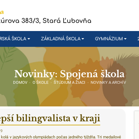
túrova 383/3, Stará Ľubovňa
RSKÁ ŠKOLA
ZÁKLADNÁ ŠKOLA
GYMNÁZIUM
Novinky: Spojená škola
DOMOV
-
O ŠKOLE
-
ŠTÚDIUM A ŽIACI
-
NOVINKY A ARCHÍV
pší bilingvalista v kraji
19
é kolá v jazykových olympiádach počas jedného týždňa. Tri medailové