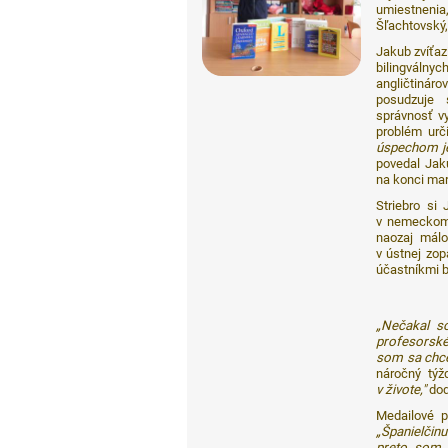
umiestnenia
Šľachtovský,
Jakub zvíťaz
bilingválny
angličtináro
posudzuje 
správnosť vy
problém urči
úspechom je
povedal Jak
na konci mar
Striebro si
v nemeckom 
naozaj málo
v ústnej zop
účastníkmi b
„Nečakal s
profesorské
som sa chce
náročný týž
v živote,"
dod
Medailové p
„Španielčin
preto som 