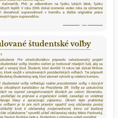
 Kačmarčík, PhD. je odborníkom na fyziku tuhých látok, fyziku
nízkych teplôt. V roku 2006 získal ocenenie vedec roka za významný
ri dosiahnutí supravodivosti v kremíku a ďalšie originálne práce
nových typov supravodičov.
7
lované študentské voľby
19
 združenie
Pre stredoškolákov
pripravilo celoslovenský projekt
študentské voľby
, ktorého cieľom je motivovať mladých ľudí, aby sa
ať o verejný život. Študenti, ktorí dovŕšili 15 rokov, tak získali fiktívne
o, ktoré využili v simulovaných prezidentských voľbách. Tie pripravili
kolskej študentskej rady, ktorí zároveň vytvorili aj volebnú komisiu.
 študentské voľby reflektujú reálne prezidentské voľby, v ktorých
lia oficiálnych kandidátov na Prezidenta SR. Voľby sa uskutočnia
lách na vopred zaregistrovaných školách po celom Slovensku.
 podieľajú na príprave a organizácii volieb, zasadajú vo volebnej
ítavajú hlasy a spracúvajú zápisnicu. Okrem tejto praktickej
s voľbami je to pre nich priestor vyjadriť svoj občiansky postoj
dôležitý krok k občianskej zodpovednosti, ktorú od budúcej
rčite očakávame,“
vysvetlil učiteľ občianskej náuky Mário Pavlovský,
uje žiackej školskej rade a študentom s prípravou volieb pomáhal.