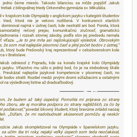
, jedno ôsme miesto. Takouto bilanciou sa môže popýšiť Jakub
 tretiak z bilingválnej triedy Cirkevného gymnázia sv. Mikuláša.
il v krajskom kole Olympiády v anglickom jazyku v kategórii študentov
ch tried, ktorá nie je vekovo rozlíšená. V konkurencii starších
v dominoval najmä v ústnej časti, kde nestratil ani bod. Porota, ktorá
samostatný rečový prejav, komunikačnú zručnosť, gramatickú
jadrovania i rozsah slovnej zásoby, podľa slov jej predsedu nemala
ť víťaza
. „Je to pre mňa asi najšokujúcejší výsledok. Obrovským
, že som mal najlepšie písomnú časť a plný počet bodov z ústnej,“
ub, ktorý bude Prešovský kraj reprezentovať v celoslovenskom kole
ca v Bratislave.
 Jakub odniesol z Popradu, kde sa konalo krajské kolo Olympiády
jazyku. Víťazstvo mu ušlo o jediný bod, čo je na stobodovej škále
. Preukázal najlepšie jazykové kompetencie v písomnej časti, no
ár bodov stratil. Rozdiel medzi prvými dvomi súťažiacimi a ostatnými
ol na výsledkovej listine až dvadsaťbodový.
10
om, že budem až taký úspešný. Pomohla mi príprava zo strany
ho zboru, ale aj morálna podpora zo strany najbližších, za čo by
l poďakovať,“
povedal šikovný študent, ktorý bravúrne zvládol naozaj
deň.
„Dúfam, že mi nadobudnuté skúsenosti pomôžu aj neskôr
al.
ozície Jakub skompletizoval na Olympiáde v španielskom jazyku.
u sa učím iba tri roky, nejaký veľký úspech som teda neočakával,
s tretím miestom nadmieru spokojný,“
skromne ohodnotil svoje