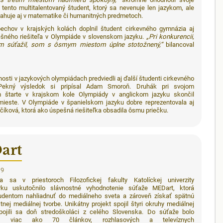
tento multitalentovaný študent, ktorý sa nevenuje len jazykom, ale
ahuje aj v matematike či humanitných predmetoch.
spechov v krajských kolách doplnil študent cirkevného gymnázia aj
ešného riešiteľa v Olympiáde v slovenskom jazyku.
„Pri konkurencii,
om súťažil, som s ôsmym miestom úplne stotožnený,“
bilancoval
osti v jazykových olympiádach predviedli aj ďalší študenti cirkevného
Pekný výsledok si pripísal Adam Smoroň. Druhák pri svojom
 štarte v krajskom kole Olympiády v anglickom jazyku skončil
mieste. V Olympiáde v španielskom jazyku dobre reprezentovala aj
rčíková, ktorá ako úspešná riešiteľka obsadila ôsmu priečku.
art
19
a sa v priestoroch Filozofickej fakulty Katolíckej univerzity
ku uskutočnilo slávnostné vyhodnotenie súťaže MEDart, ktorá
udentom nahliadnuť do mediálneho sveta a zároveň získať spätnú
tnej mediálnej tvorbe. Unikátny projekt spojil štyri okruhy mediálnej
pojili sa doň stredoškoláci z celého Slovenska. Do súťaže bolo
ých viac ako 70 článkov, rozhlasových a televíznych