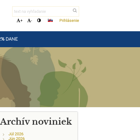
Prihlásenie
+
-
2% DANE
Archív noviniek
Júl 2026
Jún 2026