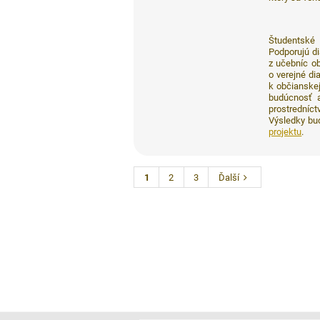
Študentské 
Podporujú di
z učebníc ob
o verejné d
k občianskej
budúcnosť a
prostredníc
Výsledky bu
projektu
.
1
2
3
Ďalší