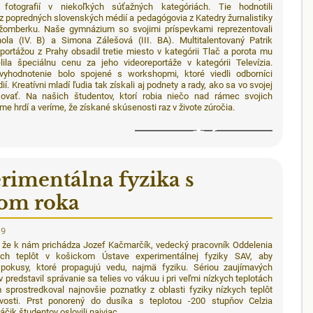
fotografií v niekoľkých súťažných kategóriách. Tie hodnotili
 z popredných slovenských médií a pedagógovia z Katedry žurnalistiky
omberku. Naše gymnázium so svojimi príspevkami reprezentovali
hola (IV. B) a Simona Zálešová (III. BA). Multitalentovaný Patrik
portážou z Prahy obsadil tretie miesto v kategórii Tlač a porota mu
lila špeciálnu cenu za jeho videoreportáže v kategórii Televízia.
vyhodnotenie bolo spojené s workshopmi, ktoré viedli odborníci
í. Kreatívni mladí ľudia tak získali aj podnety a rady, ako sa vo svojej
šovať. Na našich študentov, ktorí robia niečo nad rámec svojich
me hrdí a veríme, že získané skúsenosti raz v živote zúročia.
6
rimentálna fyzika s
om roka
19
u, že k nám prichádza Jozef Kačmarčík, vedecký pracovník Oddelenia
ych teplôt v košickom Ústave experimentálnej fyziky SAV, aby
 pokusy, ktoré propagujú vedu, najmä fyziku. Sériou zaujímavých
 predstavil správanie sa telies vo vákuu i pri veľmi nízkych teplotách
 sprostredkoval najnovšie poznatky z oblasti fyziky nízkych teplôt
vosti. Prst ponorený do dusíka s teplotou -200 stupňov Celzia
vláčik študentov oslovili najviac.