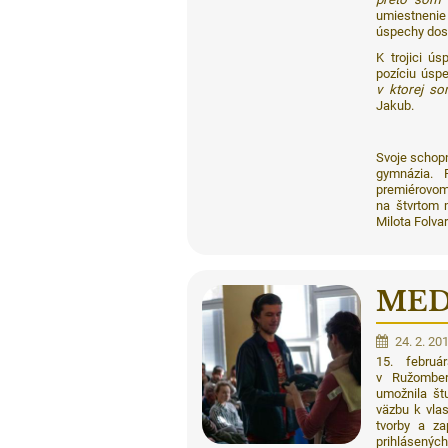
umiestnenie 
úspechy dos
K trojici ú
pozíciu úsp
v ktorej s
Jakub.
Svoje schopn
gymnázia. 
premiérovom
na štvrtom 
Milota Folva
MED
24. 2. 20
15. február
v Ružomber
umožnila št
väzbu k vlas
tvorby a za
prihlásen