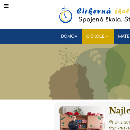
Spojená škola, Š
DOMOV
O ŠKOLE
MATE
Najle
24. 2. 20
Štyri krajsk