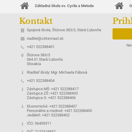
Základná škola sv. Cyrila a Metoda
G
Kontakt
Prih
Spojená škola, Štúrova 383/3, Stará Ľubovňa
riaditel@cirkevnasl.sk
Nev
+421 522388401
Štúrova 383/3
064 01 Stará Ľubovňa
Slovakia
Riaditeľ školy: Mgr. Michaela Fábová
+421 522388404
Zástupca MŠ: +421 522388417
Zástupca ZŠ: +421 522388403
Zástupca G: +421 522388406
Ekonomické: +421 522388407
Personálne a mzdové: +421 522388400
Jedáleň: +421 522388402
IČO: 56409311
DIČ: 2122318957