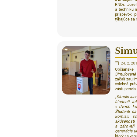
RNDr. Jozef
a techniku 
príspevok p
týkajúce sa 
Simu
24. 2. 20
Občianske
Simulované 
začali zaujím
volebné práv
zástupcovia š
„Simulované
študenti vo
v dvoch ko
Študenti sa
komisii, sč
skúsenosti 
a zároveň 
generácie u
ktorý sa ven