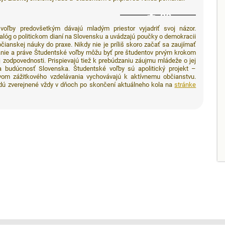
28
voľby predovšetkým dávajú mladým priestor vyjadriť svoj názor.
alóg o politickom dianí na Slovensku a uvádzajú poučky o demokracii
čianskej náuky do praxe. Nikdy nie je príliš skoro začať sa zaujímať
ianie a práve Študentské voľby môžu byť pre študentov prvým krokom
 zodpovednosti. Prispievajú tiež k prebúdzaniu záujmu mládeže o jej
 budúcnosť Slovenska. Študentské voľby sú apolitický projekt –
tvom zážitkového vzdelávania vychovávajú k aktívnemu občianstvu.
dú zverejnené vždy v dňoch po skončení aktuálneho kola na
stránke