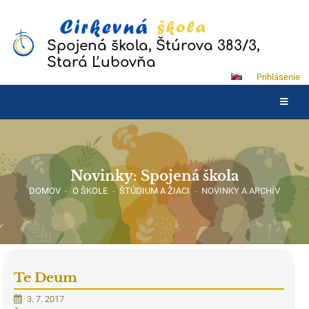
Spojená škola, Štúrova 383/3,
Stará Ľubovňa
Prihlásenie
Novinky: Spojená škola
DOMOV
-
O ŠKOLE
-
ŠTÚDIUM A ŽIACI
-
NOVINKY A ARCHÍV
Te Deum
3. 7. 2017