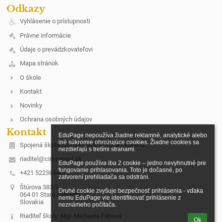
Odkazy
Vyhlásenie o prístupnosti
Právne informácie
Údaje o prevádzkovateľovi
Mapa stránok
O škole
Kontakt
Novinky
Ochrana osobných údajov
Kontakt
EduPage nepoužíva žiadne reklamné, analytické alebo 
iné súkromie ohrozujúce cookies. Žiadne cookies sa 
Spojená škola, Štúrova 383/3, Stará Ľubovňa
nezdieľajú s tretími stranami.

riaditel@cirkevnasl.sk
EduPage používa iba 2 cookie – jedno nevyhnutné pre 
fungovanie prihlasovania. Toto je dočasné, po 
+421 522388401
zatvorení prehliadača sa odstráni.

Štúrova 383/3
Druhé cookie zvyšuje bezpečnosť prihlásenia - vďaka 
064 01 Stará Ľubovňa
nemu EduPage vie identifikovať prihlásenie z 
Slovakia
neznámeho počítača.
Riaditeľ školy: Mgr. Michaela Fábová
Ok