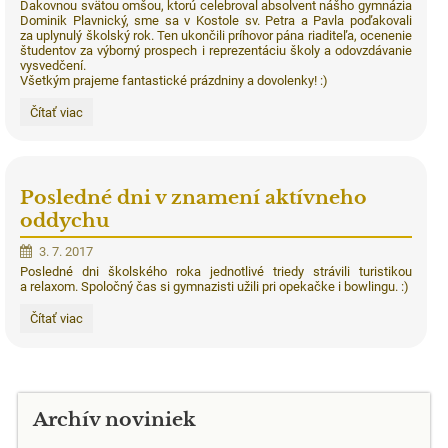
Ďakovnou svätou omšou, ktorú celebroval absolvent nášho gymnázia
Dominik Plavnický, sme sa v Kostole sv. Petra a Pavla poďakovali
za uplynulý školský rok. Ten ukončili príhovor pána riaditeľa, ocenenie
študentov za výborný prospech i reprezentáciu školy a odovzdávanie
vysvedčení.
Všetkým prajeme fantastické prázdniny a dovolenky! :)
Te
Čítať viac
Deum:
Posledné dni v znamení aktívneho
oddychu
3. 7. 2017
Posledné dni školského roka jednotlivé triedy strávili turistikou
a relaxom. Spoločný čas si gymnazisti užili pri opekačke i bowlingu. :)
Posledné
Čítať viac
dni
v
znamení
aktívneho
oddychu:
Archív noviniek