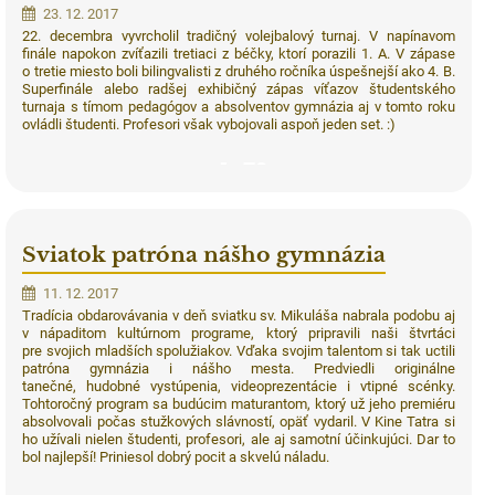
23. 12. 2017
22. decembra vyvrcholil tradičný volejbalový turnaj. V napínavom
finále napokon zvíťazili tretiaci z béčky, ktorí porazili 1. A. V zápase
o tretie miesto boli bilingvalisti z druhého ročníka úspešnejší ako 4. B.
Superfinále alebo radšej exhibičný zápas víťazov študentského
turnaja s tímom pedagógov a absolventov gymnázia aj v tomto roku
ovládli študenti. Profesori však vybojovali aspoň jeden set. :)
70
Sviatok patróna nášho gymnázia
11. 12. 2017
Tradícia obdarovávania v deň sviatku sv. Mikuláša nabrala podobu aj
v nápaditom kultúrnom programe, ktorý pripravili naši štvrtáci
pre svojich mladších spolužiakov. Vďaka svojim talentom si tak uctili
patróna gymnázia i nášho mesta. Predviedli originálne
tanečné, hudobné vystúpenia, videoprezentácie i vtipné scénky.
Tohtoročný program sa budúcim maturantom, ktorý už jeho premiéru
absolvovali počas stužkových slávností, opäť vydaril. V Kine Tatra si
ho užívali nielen študenti, profesori, ale aj samotní účinkujúci. Dar to
bol najlepší! Priniesol dobrý pocit a skvelú náladu.