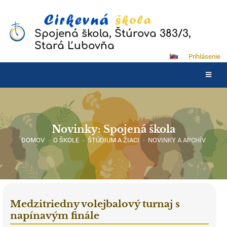
Spojená škola, Štúrova 383/3,
Stará Ľubovňa
Prihlásenie
Novinky: Spojená škola
DOMOV
-
O ŠKOLE
-
ŠTÚDIUM A ŽIACI
-
NOVINKY A ARCHÍV
Medzitriedny volejbalový turnaj s
napínavým finále