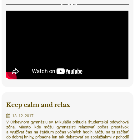
110
Keep calm and relax
18. 12. 2017
V Cirkevnom gymnáziu sv. Mikuláša pribudla študentská oddychová
zóna. Miesto, kde môžu gymnazisti relaxovať počas prestávok
a využívať čas na štúdium počas voľných hodín. Môžu sa tu začítať
do dobrej knihy, prípadne len tak debatovať so spolužiakmi v pohodlí