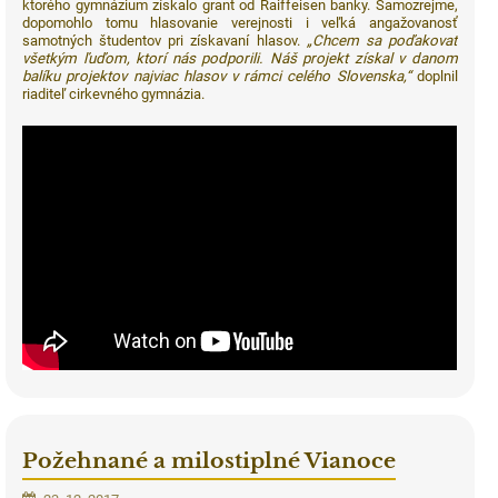
ktorého gymnázium získalo grant od Raiffeisen banky. Samozrejme,
dopomohlo tomu hlasovanie verejnosti i veľká angažovanosť
samotných študentov pri získavaní hlasov.
„Chcem sa poďakovať
všetkým ľuďom, ktorí nás podporili. Náš projekt získal v danom
balíku projektov najviac hlasov v rámci celého Slovenska,“
doplnil
riaditeľ cirkevného gymnázia.
Požehnané a milostiplné Vianoce