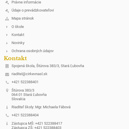
Právne informácie
Údaje o prevádzkovateľovi
Mapa stránok
O škole
Kontakt
Novinky
Ochrana osobných údajov
Kontakt
Spojená škola, Štúrova 383/3, Stará Ľubovňa
riaditel@cirkevnasl.sk
+421 522388401
Štúrova 383/3
064 01 Stará Ľubovňa
Slovakia
Riaditeľ školy: Mgr. Michaela Fábová
+421 522388404
Zástupca MŠ: +421 522388417
Zástupca ZŠ: +421 522388403