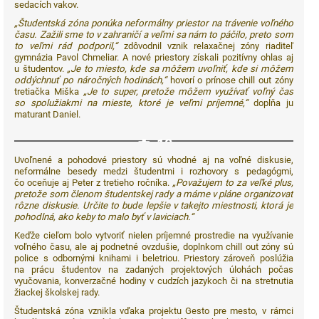
sedacích vakov.
„Študentská zóna ponúka neformálny priestor na trávenie voľného
času. Zažili sme to v zahraničí a veľmi sa nám to páčilo, preto som
to veľmi rád podporil,“
zdôvodnil vznik relaxačnej zóny riaditeľ
gymnázia Pavol Chmeliar. A nové priestory získali pozitívny ohlas aj
u študentov.
„Je to miesto, kde sa môžem uvoľniť, kde si môžem
oddýchnuť po náročných hodinách,“
hovorí o prínose chill out zóny
tretiačka Miška
„Je to super, pretože môžem využívať voľný čas
so spolužiakmi na mieste, ktoré je veľmi príjemné,“
dopĺňa ju
maturant Daniel.
10
Uvoľnené a pohodové priestory sú vhodné aj na voľné diskusie,
neformálne besedy medzi študentmi i rozhovory s pedagógmi,
čo oceňuje aj Peter z tretieho ročníka.
„Považujem to za veľké plus,
pretože som členom študentskej rady a máme v pláne organizovať
rôzne diskusie. Určite to bude lepšie v takejto miestnosti, ktorá je
pohodlná, ako keby to malo byť v laviciach.“
Keďže cieľom bolo vytvoriť nielen príjemné prostredie na využívanie
voľného času, ale aj podnetné ovzdušie, doplnkom chill out zóny sú
police s odbornými knihami i beletriou. Priestory zároveň poslúžia
na prácu študentov na zadaných projektových úlohách počas
vyučovania, konverzačné hodiny v cudzích jazykoch či na stretnutia
žiackej školskej rady.
Študentská zóna vznikla vďaka projektu Gesto pre mesto, v rámci