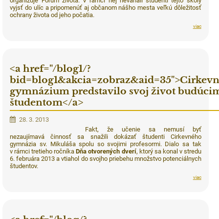
organizuje Fórum života. V rámci nej neváhali študenti tejto školy
vyjsť do ulíc a pripomenúť aj občanom nášho mesta veľkú dôležitosť
ochrany života od jeho počatia.
viac
<a href="/blog1/?
bid=blog1&akcia=zobraz&aid=35">Cirkev
gymnázium predstavilo svoj život budúci
študentom</a>
28. 3. 2013
Fakt, že učenie sa nemusí byť
nezaujímavá činnosť sa snažili dokázať študenti Cirkevného
gymnázia sv. Mikuláša spolu so svojimi profesormi. Dialo sa tak
v rámci tretieho ročníka
Dňa otvorených dverí
, ktorý sa konal v stredu
6. februára 2013 a vtiahol do svojho priebehu množstvo potenciálnych
študentov.
viac