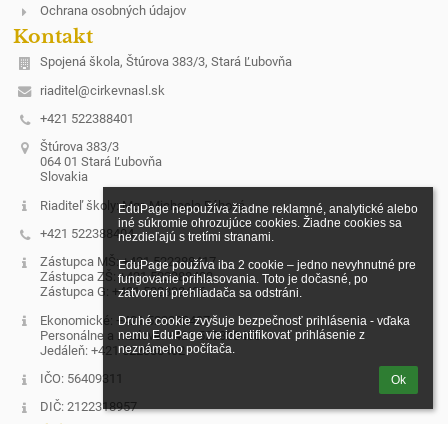
Ochrana osobných údajov
Kontakt
Spojená škola, Štúrova 383/3, Stará Ľubovňa
riaditel@cirkevnasl.sk
+421 522388401
Štúrova 383/3
064 01 Stará Ľubovňa
Slovakia
Riaditeľ školy: Mgr. Michaela Fábová
EduPage nepoužíva žiadne reklamné, analytické alebo 
iné súkromie ohrozujúce cookies. Žiadne cookies sa 
+421 522388404
nezdieľajú s tretími stranami.

Zástupca MŠ: +421 522388417
EduPage používa iba 2 cookie – jedno nevyhnutné pre 
Zástupca ZŠ: +421 522388403
fungovanie prihlasovania. Toto je dočasné, po 
Zástupca G: +421 522388406
zatvorení prehliadača sa odstráni.

Ekonomické: +421 522388407
Druhé cookie zvyšuje bezpečnosť prihlásenia - vďaka 
Personálne a mzdové: +421 522388400
nemu EduPage vie identifikovať prihlásenie z 
neznámeho počítača.
Jedáleň: +421 522388402
IČO: 56409311
Ok
DIČ: 2122318957
Prihlásenie