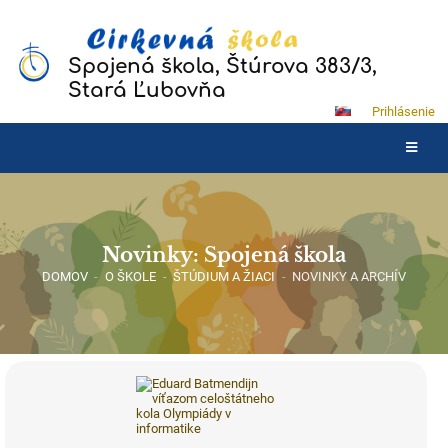
Spojená škola, Štúrova 383/3,
Stará Ľubovňa
Prihlásenie
Novinky: Spojená škola
DOMOV
-
O ŠKOLE
-
ŠTÚDIUM A ŽIACI
-
NOVINKY A ARCHÍV