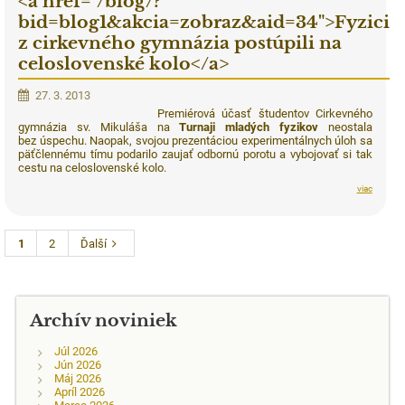
<a href="/blog/?
bid=blog1&akcia=zobraz&aid=34">Fyzici
z cirkevného gymnázia postúpili na
celoslovenské kolo</a>
27. 3. 2013
Premiérová účasť študentov Cirkevného
gymnázia sv. Mikuláša na
Turnaji mladých fyzikov
neostala
bez úspechu. Naopak, svojou prezentáciou experimentálnych úloh sa
päťčlennému tímu podarilo zaujať odbornú porotu a vybojovať si tak
cestu na celoslovenské kolo.
viac
1
2
Ďalší
Archív noviniek
Júl 2026
Jún 2026
Máj 2026
Apríl 2026