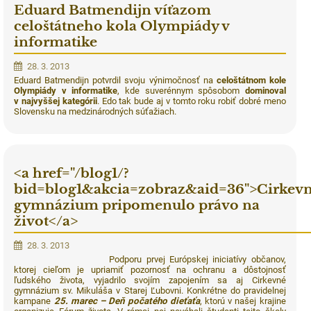
Eduard Batmendijn víťazom
celoštátneho kola Olympiády v
informatike
28. 3. 2013
Eduard Batmendijn potvrdil svoju výnimočnosť na
celoštátnom kole
Olympiády v informatike
, kde suverénnym spôsobom
dominoval
v najvyššej kategórii
. Edo tak bude aj v tomto roku robiť dobré meno
Slovensku na medzinárodných súťažiach.
<a href="/blog1/?
bid=blog1&akcia=zobraz&aid=36">Cirkev
gymnázium pripomenulo právo na
život</a>
28. 3. 2013
Podporu prvej Európskej iniciatívy občanov,
ktorej cieľom je upriamiť pozornosť na ochranu a dôstojnosť
ľudského života, vyjadrilo svojím zapojením sa aj Cirkevné
gymnázium sv. Mikuláša v Starej Ľubovni. Konkrétne do pravidelnej
kampane
25. marec – Deň počatého dieťaťa
, ktorú v našej krajine