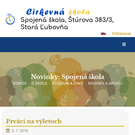
Spojená škola, Štúrova 383/3,
Stará Ľubovňa
Prihlásenie
Novinky: Spojená škola
DOMOV
-
O ŠKOLE
-
ŠTÚDIUM A ŽIACI
-
NOVINKY A ARCHÍV
Prváci na výletoch
5. 7. 2016