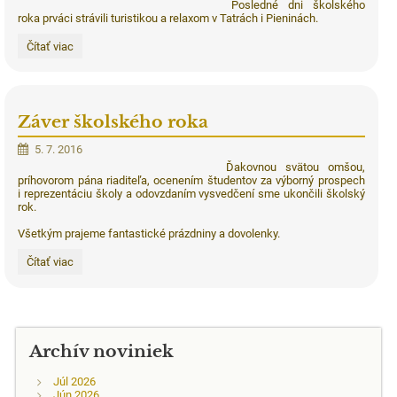
Posledné dni školského
roka prváci strávili turistikou a relaxom v Tatrách i Pieninách.
Prváci
Čítať viac
na
výletoch:
Záver školského roka
5. 7. 2016
Ďakovnou svätou omšou,
príhovorom pána riaditeľa, ocenením študentov za výborný prospech
i reprezentáciu školy a odovzdaním vysvedčení sme ukončili školský
rok.
Všetkým prajeme fantastické prázdniny a dovolenky.
Záver
Čítať viac
školského
roka:
Archív noviniek
Júl 2026
Jún 2026